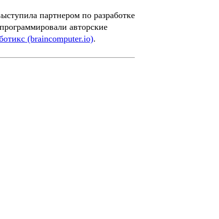
выступила партнером по разработке
апрограммировали авторские
тикс (braincomputer.io)
.