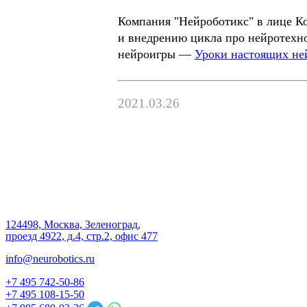
Компания "Нейроботикс" в лице Ко
и внедрению цикла про нейротехно
нейроигры —
Уроки настоящих ней
2021.03.26
124498, Москва, Зеленоград,
проезд 4922, д.4, стр.2, офис 477
info@neurobotics.ru
+7 495 742-50-86
+7 495 108-15-50