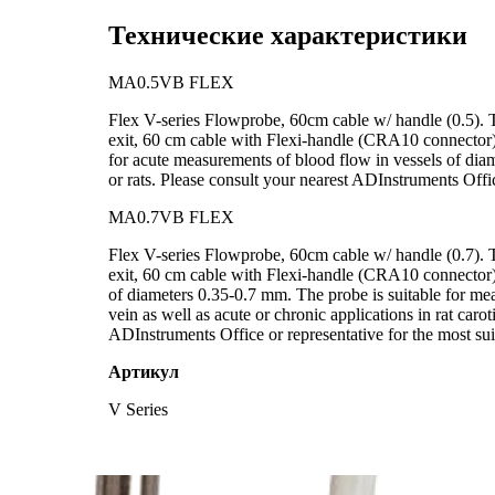
Технические характеристики
MA0.5VB FLEX
Flex V-series Flowprobe, 60cm cable w/ handle (0.5)
exit, 60 cm cable with Flexi-handle (CRA10 connector) 
for acute measurements of blood flow in vessels of diam
or rats. Please consult your nearest ADInstruments Offic
MA0.7VB FLEX
Flex V-series Flowprobe, 60cm cable w/ handle (0.7)
exit, 60 cm cable with Flexi-handle (CRA10 connector) 
of diameters 0.35-0.7 mm. The probe is suitable for mea
vein as well as acute or chronic applications in rat carot
ADInstruments Office or representative for the most sui
Артикул
V Series