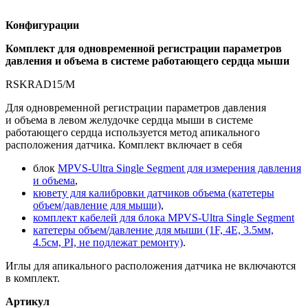
Конфигурации
Комплект для одновременной регистрации параметров
давления и объема в системе работающего сердца мыши
RSKRAD15/M
Для одновременной регистрации параметров давления
и объема в левом желудочке сердца мыши в системе
работающего сердца используется метод апикального
расположения датчика. Комплект включает в себя
блок
MPVS-Ultra
Single Segment
для измерения давления
и объема
,
кювету для калибровки датчиков объема (катетеры
объем/давление для мыши)
,
комплект кабелей для блока МPVS-Ultra Single Segment
катетеры объем/давление для мыши (1F, 4E, 3.5мм,
4.5см, PI, не подлежат ремонту)
.
Иглы для апикального расположения датчика не включаются
в комплект.
Артикул