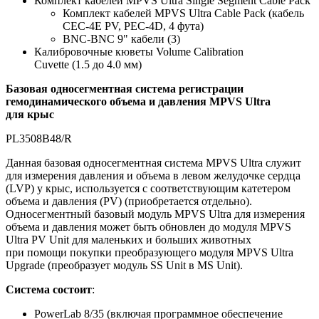
Комплект кабелей
MPVS Ultra Single Segment Cable Pack
Комплект кабелей
MPVS Ultra Cable Pack (
кабель
CEC-4E PV, PEC-4D, 4
фута
)
BNC-BNC 9"
кабели
(3)
Калибровочные кюветы
Volume Calibration
Cuvette (1.5
до
4.0 мм)
Базовая односегментная система регистрации
гемодинамического объема и давления MPVS Ultra
для крыс
PL3508B48/R
Данная базовая односегментная система MPVS Ultra служит
для измерения давления и объема в левом желудочке сердца
(LVP) у крыс, используется с соответствующим катетером
объема и давления (PV) (приобретается отдельно).
Односегментный базовый модуль MPVS Ultra для измерения
объема и давления может быть обновлен до модуля MPVS
Ultra PV Unit для маленьких и больших животных
при помощи покупки преобразующего модуля MPVS Ultra
Upgrade (преобразует модуль SS Unit в MS Unit).
Система состоит
:
PowerLab 8/35 (включая программное обеспечение