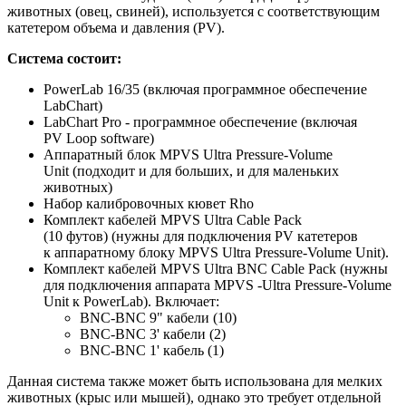
животных (овец, свиней), используется с соответствующим
катетером объема и давления (PV).
Система состоит:
PowerLab 16/35 (
включая программное обеспечение
LabChart
)
LabChart Pro -
программное обеспечение (включая
PV Loop software)
Аппаратный блок MPVS Ultra Pressure-Volume
Unit
(подходит и для больших, и для маленьких
животных)
Набор калибровочных кювет
Rho
Комплект кабелей
MPVS Ultra Cable Pack
(
10 футов
) (
нужны для подключения PV катетеров
к аппаратному блоку MPVS Ultra Pressure-Volume Unit
).
Комплект кабелей
MPVS Ultra BNC Cable Pack (
нужны
для подключения аппарата MPVS -Ultra Pressure-Volume
Unit к PowerLab
).
Включает
:
BNC-BNC 9"
кабели
(10)
BNC-BNC 3'
кабели
(2)
BNC-BNC 1'
кабель
(1)
Данная система также может быть использована для мелких
животных (крыс или мышей), однако это требует отдельной