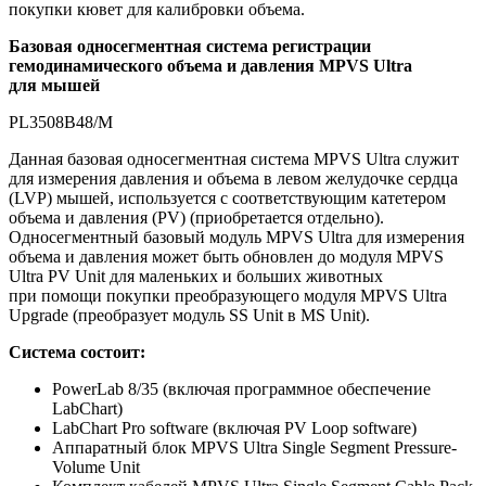
покупки кювет для калибровки объема.
Базовая односегментная система регистрации
гемодинамического объема и давления MPVS Ultra
для мышей
PL3508B48/M
Данная базовая односегментная система MPVS Ultra служит
для измерения давления и объема в левом желудочке сердца
(LVP) мышей, используется с соответствующим катетером
объема и давления (PV) (приобретается отдельно).
Односегментный базовый модуль MPVS Ultra для измерения
объема и давления может быть обновлен до модуля MPVS
Ultra PV Unit для маленьких и больших животных
при помощи покупки преобразующего модуля MPVS Ultra
Upgrade (преобразует модуль SS Unit в MS Unit).
Система состоит:
PowerLab 8/35 (
включая программное обеспечение
LabChart
)
LabChart Pro software (
включая PV Loop software
)
Аппаратный блок
MPVS Ultra Single Segment Pressure-
Volume Unit