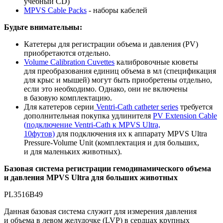
учебный CD)
MPVS Cable Packs
-
наборы кабелей
Будьте внимательны
:
Катетеры для регистрации объема и давления (PV)
приобретаются отдельно.
Volume Calibration Cuvettes
калибровочные кюветы
для преобразования единиц объема в мл (спецификация
для крыс и мышей) могут быть приобретены отдельно,
если это необходимо. Однако, они не включены
в базовую комплектацию.
Для катетеров серии
Ventri-Cath catheter series
требуется
дополнительная покупка удлинителя
PV Extension Cable
(
подключение Ventri-Cath к MPVS Ultra,
10футов)
для подключения их к аппарату MPVS Ultra
Pressure-Volume Unit (комплектация и для больших,
и для маленьких животных).
Базовая система регистрации гемодинамического объема
и давления MPVS Ultra для больших животных
PL3516B49
Данная базовая система служит для измерения давления
и объема в левом желудочке (LVP) в сердцах крупных