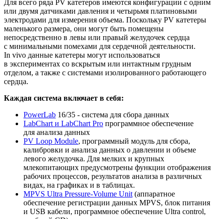
Для всего ряда PV катетеров имеются конфигурации с одним
или двумя датчиками давления и четырьмя платиновыми
электродами для измерения объема. Поскольку PV катетеры
маленького размера, они могут быть помещены
непосредственно в левы или правый желудочек сердца
с минимальными помехами для сердечной деятельности.
In vivo данные катетеры могут использоваться
в экспериментах со вскрытым или интактным грудным
отделом, а также с системами изолированного работающего
сердца.
Каждая система включает в себя:
PowerLab
16/35 -
система для сбора данных
LabChart и LabChart Pro
программное обеспечение
для анализа данных
PV Loop Module
,
программный модуль для сбора,
калибровки и анализа данных о давлении и объеме
левого желудочка. Для мелких и крупных
млекопитающих предусмотрены функции отображения
рабочих процессов, результатов анализа в различных
видах, на графиках и в таблицах.
MPVS Ultra Pressure-Volume Unit
(аппаратное
обеспечение регистрации данных MPVS, блок питания
и USB кабели, программное обеспечение Ultra control,