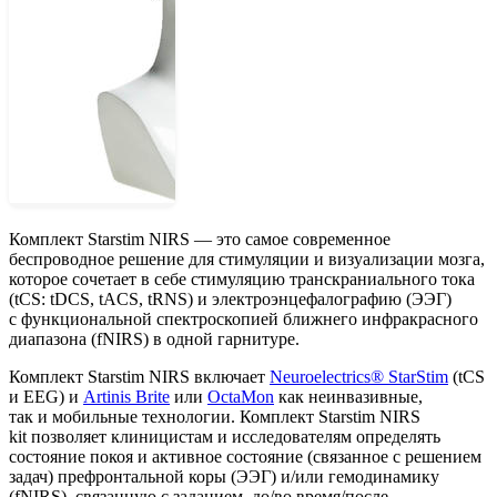
Комплект Starstim NIRS — это самое современное
беспроводное решение для стимуляции и визуализации мозга,
которое сочетает в себе стимуляцию транскраниального тока
(tCS: tDCS, tACS, tRNS) и электроэнцефалографию (ЭЭГ)
с функциональной спектроскопией ближнего инфракрасного
диапазона (fNIRS) в одной гарнитуре.
Комплект Starstim NIRS включает
Neuroelectrics® StarStim
(tCS
и EEG) и
Artinis Brite
или
OctaMon
как неинвазивные,
так и мобильные технологии. Комплект Starstim NIRS
kit позволяет клиницистам и исследователям определять
состояние покоя и активное состояние (связанное с решением
задач) префронтальной коры (ЭЭГ) и/или гемодинамику
(fNIRS), связанную с заданием, до/во время/после