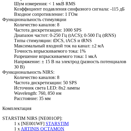
Шум измерения: < 1 мкВ RMS
Коэффициент подавления синфазного сигнала: -115 дБ
Входное сопротивление: 1 ГОм
Функциональность стимуляции
Количество каналов
: 8
Частота дискретизации: 1000 SPS
Диапазон частот: 0-250 Гц (tACS); 0-500 Гц (tRNS)
Типы стимуляции
: tDCS, tACS и tRNS
Максимальный входной ток на канал:
±2 мA
Точность впрыскиваемого тока: 1%
Разрешение впрыскиваемого тока: 1 мкA
Напряжение: ± 15 В на электрод (разность потенциалов
30 В)
Функциональность NIRS:
Количество каналов: 8
Частота дискретизации: 50 SPS
Источник света LED: 8x2 лампы
Wavelength: 760, 850 нм
Расстояние: 35 мм
Комплектация
STARSTIM NIRS [NE001OP]:
1 x [NE001WF]
STARSTIM
1 x
ARTINIS OCTAMON