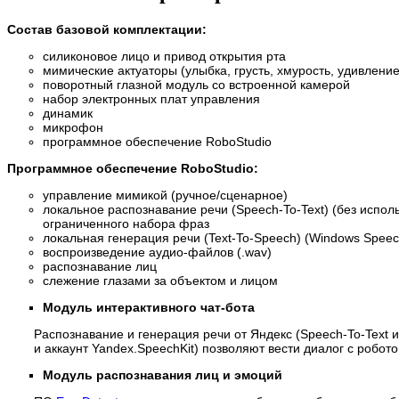
Состав базовой комплектации:
силиконовое лицо и привод открытия рта
мимические актуаторы (улыбка, грусть, хмурость, удивлени
поворотный глазной модуль со встроенной камерой
набор электронных плат управления
динамик
микрофон
программное обеспечение RoboStudio
Программное обеспечение RoboStudio:
управление мимикой (ручное/сценарное)
локальное распознавание речи (Speech-To-Text) (без испол
ограниченного набора фраз
локальная генерация речи (Text-To-Speech) (Windows Speec
воспроизведение аудио-файлов (.wav)
распознавание лиц
слежение глазами за объектом и лицом
Модуль интерактивного чат-бота
Распознавание и генерация речи от Яндекс (Speech-To-Text и
и аккаунт Yandex.SpeechKit) позволяют вести диалог с робото
Модуль распознавания лиц и эмоций