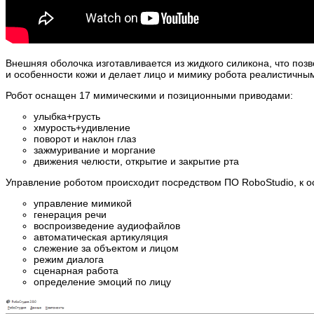
Внешняя оболочка изготавливается из жидкого силикона, что поз
и особенности кожи и делает лицо и мимику робота реалистичны
Робот оснащен 17 мимическими и позиционными приводами:
улыбка+грусть
хмурость+удивление
поворот и наклон глаз
зажмуривание и моргание
движения челюсти, открытие и закрытие рта
Управление роботом происходит посредством ПО RoboStudio, к о
управление мимикой
генерация речи
воспроизведение аудиофайлов
автоматическая артикуляция
слежение за объектом и лицом
режим диалога
сценарная работа
определение эмоций по лицу