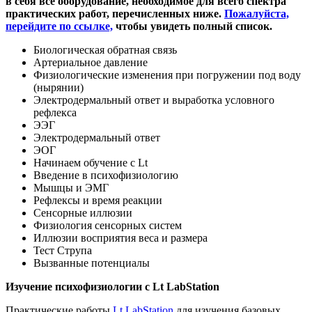
в себя
все оборудование, необходимое для всего спектра
практических работ, перечисленных ниже.
Пожалуйста,
перейдите по ссылке,
чтобы увидеть полный список.
Биологическая обратная связь
Артериальное давление
Физиологические изменения при погружении под воду
(нырянии)
Электродермальный ответ и выработка условного
рефлекса
ЭЭГ
Электродермальный ответ
ЭОГ
Начинаем обучение с Lt
Введение в психофизиологию
Мышцы и ЭМГ
Рефлексы и время реакции
Сенсорные иллюзии
Физиология сенсорных систем
Иллюзии восприятия веса и размера
Тест Струпа
Вызванные потенциалы
Изучение психофизиологии с
Lt LabStation
Практические работы
Lt LabStation
для изучения базовых